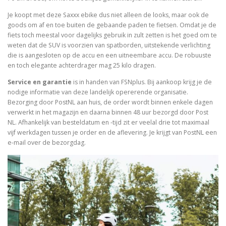
Je koopt met deze Saxxx ebike dus niet alleen de looks, maar ook de
goods om af en toe buiten de gebaande paden te fietsen. Omdat je de
fiets toch meestal voor dagelijks gebruik in zult zetten is het goed om te
weten dat de SUV is voorzien van spatborden, uitstekende verlichting
die is aangesloten op de accu en een uitneembare accu. De robuuste
en toch elegante achterdrager mag 25 kilo dragen.
Service en garantie
is in handen van FSNplus. Bij aankoop krijg je de
nodige informatie van deze landelijk opererende organisatie.
Bezorging door PostNL aan huis, de order wordt binnen enkele dagen
verwerkt in het magazijn en daarna binnen 48 uur bezorgd door Post
NL. Afhankelijk van besteldatum en -tijd zit er veelal drie tot maximaal
vijf werkdagen tussen je order en de aflevering. Je krijgt van PostNL een
e-mail over de bezorgdag.