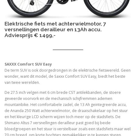
Elektrische fiets met achterwielmotor, 7
versnellingen derailleur en 13Ah accu.
Adviesprijs € 1499,-
SAXXX Comfort SUV Easy
De term SUV is ook doorgedrongen in de elektrische fietswereld. Geen
wonder, want dit model, de Saxxx Comfort SUV Easy, biedt het beste
van twee werelden.
De 27.5 inch velgen met 6 cm brede CST antilekbanden, de stoere
geveerde voorvork en de mechanisch schijfremmen ademen
mountainbike. Het comfortabele zadel, de 13 Ah geintegreerde accu,
de Ananda 250 Watt achterwielmotor, de draaischakelaar op het stuur
en het kleurige LCD scherm wijzen toch meer op de stadsfiets. De
Shimano Altus 7 versnellingen derailleur past goed bij beide
bloedgroepen en het stuur is verstelbaar zoals een stadsfiets maar wel
70 cm breed, om korte bochtjes gemakkelijker in te kunnen sturen.